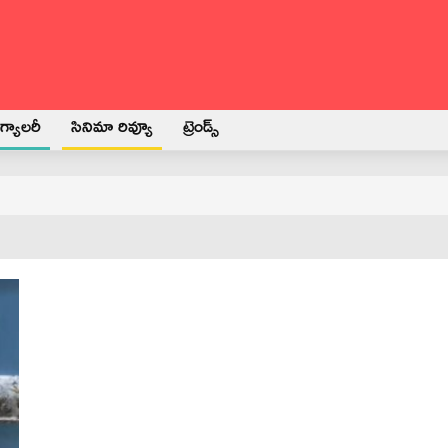
్యాలరీ
సినిమా రివ్యూ
ట్రెండ్స్