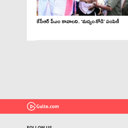
కేసీఆర్ పీఎం కావాల‌ని.. ‘మ‌ద్యం-కోడి’ పంపిణీ
FOLLOW US