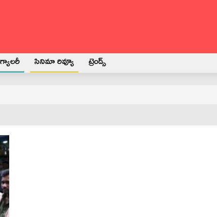
్యాలరీ
సినిమా రివ్యూ
ట్రెండ్స్