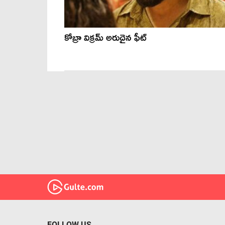
కోబ్రా విక్రమ్ అరుదైన ఫీట్
FOLLOW US