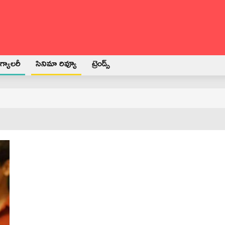
్యాలరీ
సినిమా రివ్యూ
ట్రెండ్స్