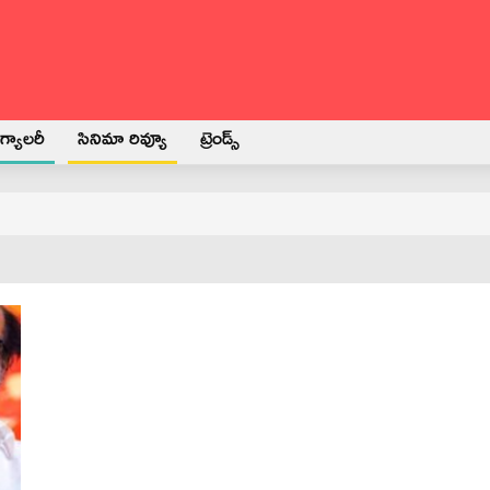
్యాలరీ
సినిమా రివ్యూ
ట్రెండ్స్