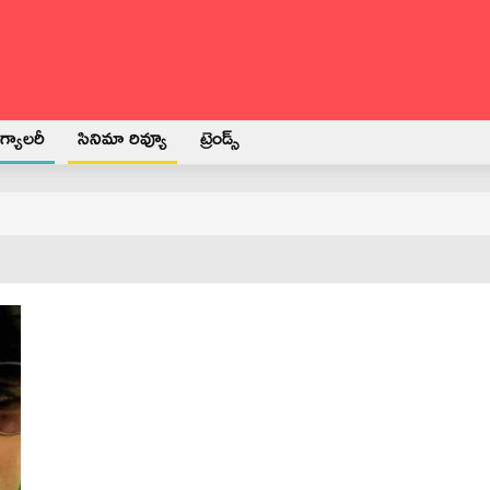
్యాలరీ
సినిమా రివ్యూ
ట్రెండ్స్