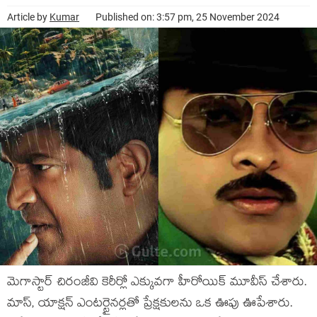
Article by
Kumar
Published on: 3:57 pm, 25 November 2024
మెగాస్టార్ చిరంజీవి కెరీర్లో ఎక్కువగా హీరోయిక్ మూవీస్ చేశారు.
మాస్, యాక్షన్ ఎంటర్టైనర్లతో ప్రేక్షకులను ఒక ఊపు ఊపేశారు.