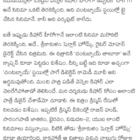
కమెడియన్లలో ఒకడైన వెన్నెల కిషోర్ హీరోగా ఇప్పటికే ‘చారి 111’
అనే సినిమా ఒకటి తెరకెక్కింది. అది చంటబ్బాయ్ స్టయిల్లో ట్రై
చేసిన సినిమానే. కానీ అది వర్కవుట్ కాలేదు.
ఐతే ఇప్పుడు కిషోర్ హీరోగానే ఇలాంటి సినిమా మరొకటి
తెరకెక్కింది. అదే.. శ్రీకాకుళం షెర్లాక్ హోమ్స్. రైటర్ మోహన్
డైరెక్ట్ చేసిన చిత్రమిది. ఈ చిత్రానికి ‘చంటబ్బాయ్ తాలూకా’ అనే
క్యాప్షన్ కూడా పెట్టడం విశేషం. దీన్ని బట్టే ఇది కూడా అచ్చంగా
‘చంటబ్బాయ్’ స్టయిల్లో సాగే డిటెక్టివ్ కామెడీ మూవీ అని
అర్థమవుతోంది. మంచి పాత్ర పడితే వెన్నెల కిషోర్ ఎలా
చెలరేగిపోతాడో తెలిసిందే. మరి దర్శకుడు కిషోర్ కోసం అలాంటి
పాత్రే డిజైన్ చేశాడేమో చూడాలి. ఈ చిత్రం క్రిస్మస్ రేసులో
నిలవడం విశేషం. ఇప్పటికే క్రిస్మస్ వీకెండ్లో రాబిన్ హుడ్,
సారంగపాణి జాతకం, భైరవం, విడుదల-2, యుఐ లాంటి
సినిమాలు వస్తున్నాయి. వీటికి తోడు ‘శ్రీకాకుళం షెర్లాక్ హోమ్స్’
కూడా తయారైంది. కాకపోతే ఆ చిత్రాలు వచ్చిన నాలుగు రోజుల