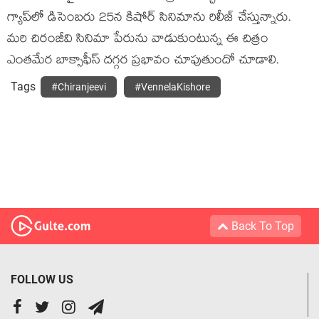
గ్యాప్‌లో డిసెంబరు 25న కిషోర్ సినిమాను రిలీజ్ చేస్తున్నారు.
మరి చిరంజీవి సినిమా పేరును వాడుకుంటున్న ఈ చిత్రం
ఎంతమేర బాక్సాఫీస్ దగ్గర ప్రభావం చూపుతుందో చూడాలి.
Tags
#Chiranjeevi
#VennelaKishore
Back To Top
FOLLOW US