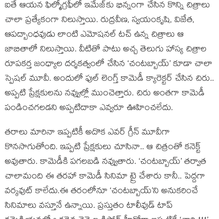
ఐతే ఆయన ఫిల్మోగ్రఫీలో ఇమేజ్‌కు భిన్నంగా చేసిన కొన్ని చిత్రాలు
చాలా ప్రత్యేకంగా నిలుస్తాయి. రుద్రవీణ, స్వయంకృషి, విజేత,
ఆపద్బాంధవుడు లాంటి ఎమోషనల్ టచ్ ఉన్న చిత్రాలు ఆ
జాబితాలో నిలుస్తాయి. వీటితో పాటు అచ్చ తెలుగు హాస్య చిత్రాల
రూపకర్త జంధ్యాల దర్శకత్వంలో చేసిన ‘చంటబ్బాయ్’ కూడా చాలా
స్పెషల్ మూవీ. అందులో ఫుల్ లెంగ్త్ కామెడీ క్యారెక్టర్ చేసిన చిరు..
అప్పటి ప్రేక్షకులను నవ్వుల్లో ముంచెత్తారు. చిరు అంతగా కామెడీ
పండించగలడని అప్పటిదాకా ఎవ్వరూ ఊహించలేదు.
తరాలు మారినా ఇప్పటికీ అదొక ఎవర్ గ్రీన్ మూవీగా
కొనసాగుతోంది. ఇప్పటి ప్రేక్షకులు చూసినా.. ఆ చిత్రంతో కనెక్ట్
అవుతారు. కామెడీకి పగలబడి నవ్వుతారు. ‘చంటబ్బాయ్’ తర్వాత
చాలామంది ఈ తరహా కామెడీ సినిమా ట్రై చేశారు కానీ.. పెద్దగా
వర్కవుట్ కాలేదు.ఈ తరంలోనూ ‘చంటబ్బాయ్’ని అనుకరించే
సినిమాలు వస్తూనే ఉన్నాయి. ప్రస్తుతం టాలీవుడ్ టాప్