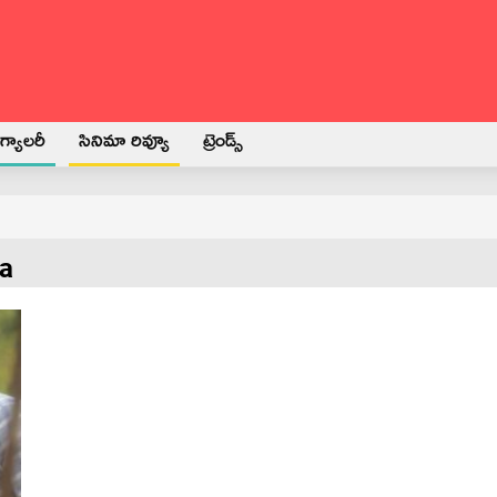
్యాలరీ
సినిమా రివ్యూ
ట్రెండ్స్
ya