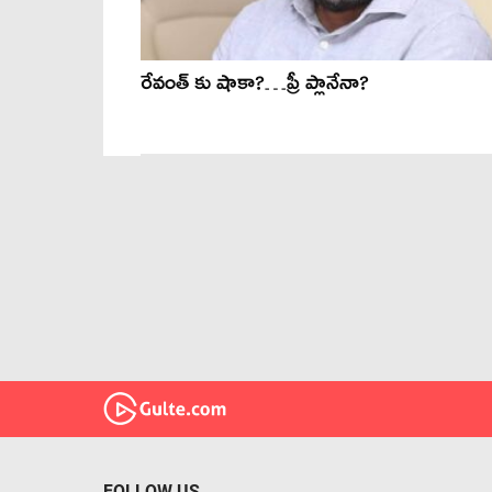
రేవంత్ కు షాకా?…ప్రీ ప్లానేనా?
FOLLOW US