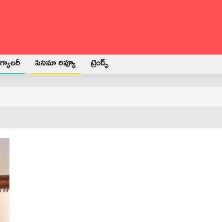
్యాలరీ
సినిమా రివ్యూ
ట్రెండ్స్