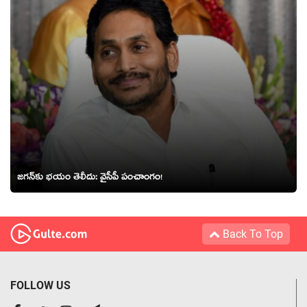
జ‌గ‌న్‌కు భ‌యం తెలీదు: వైసీపీ పంచాంగం!
Back To Top
FOLLOW US