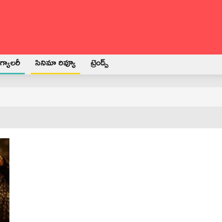
్యాలరీ
సినిమా రివ్యూ
ట్రెండ్స్