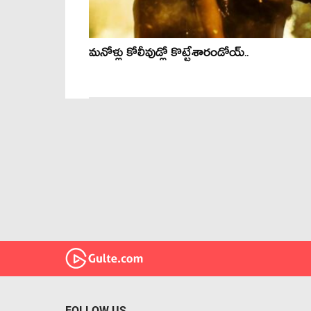
మనోళ్లు కోలీవుడ్లో కొట్టేశారండోయ్..
FOLLOW US