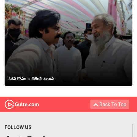
పవన్ కోసం ఆ లెజెండ్ దిగాడు
Back To Top
FOLLOW US