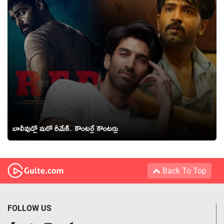
బాలీవుడ్లో మ‌రో రీమేక్.. కౌంట‌ర్లే కౌంట‌ర్లు
Back To Top
FOLLOW US