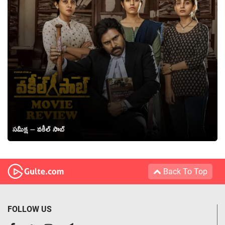
సమీక్ష – వకీల్ సాబ్
Back To Top
FOLLOW US