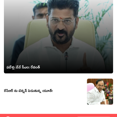
ప‌దేళ్లు నేనే సీఎం: రేవంత్‌
కేసీఆర్ ను టెన్షన్ పెడుతున్న యూత్!