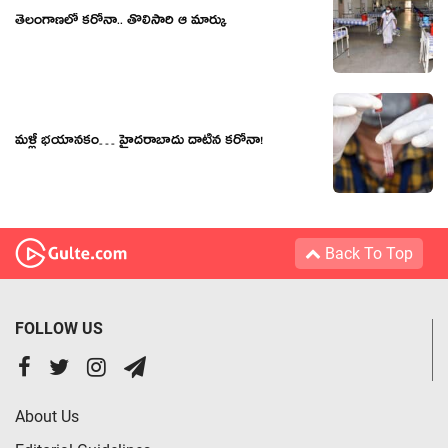
తెలంగాణ‌లో క‌రోనా.. తొలిసారి ఆ మార్కు
మళ్లీ భయానకం… హైదరాబాదు దాటిన కరోనా!
Back To Top
FOLLOW US
About Us