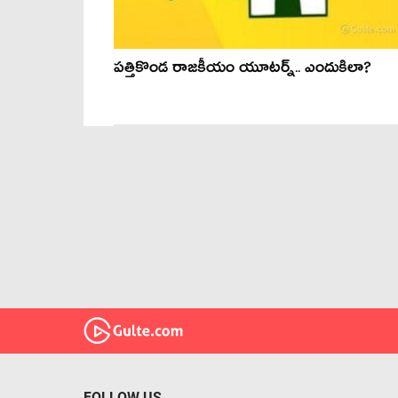
ప‌త్తికొండ రాజ‌కీయం యూట‌ర్న్‌.. ఎందుకిలా?
FOLLOW US