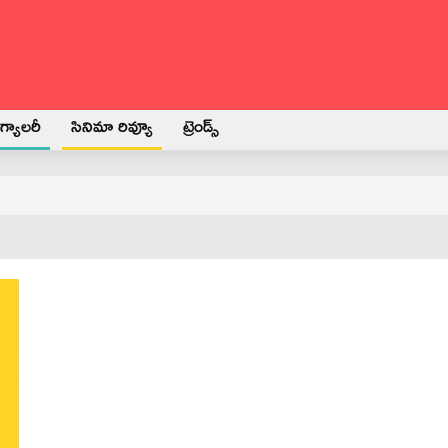
్యాలరీ
సినిమా రివ్యూ
ట్రెండ్స్