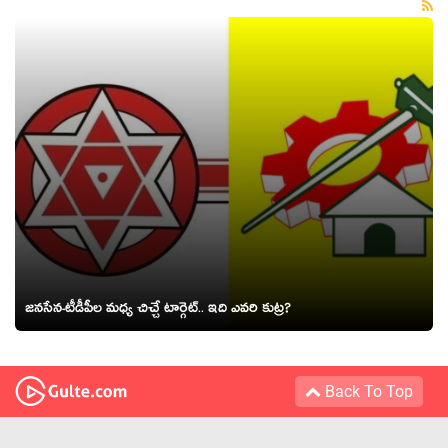
జ‌న‌సేన-టీడీపీల మ‌ధ్య చిచ్చే టార్గెట్‌.. ఇది ఎవ‌రి కుట్ర‌?
Back To Top