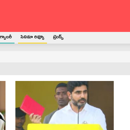
్యాలరీ
సినిమా రివ్యూ
ట్రెండ్స్