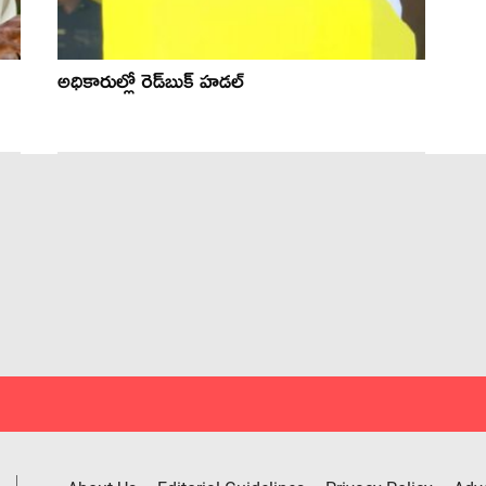
అధికారుల్లో రెడ్‌బుక్ హ‌డ‌ల్‌