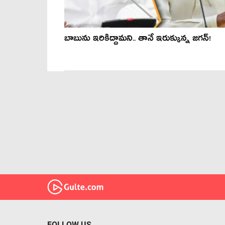
బాబును ఇరికిద్దామ‌ని.. తానే ఇరుక్కున్న జ‌గ‌న్‌!
FOLLOW US