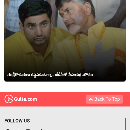
తండ్రీకొడుకులు క‌ష్ట‌ప‌డుతున్నా.. టీడీపీలో సీనియ‌ర్ల మౌనం
Back To Top
FOLLOW US