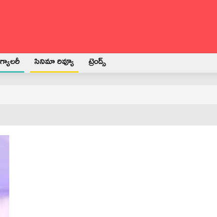
్యాలరీ
సినిమా రివ్యూ
ట్రెండ్స్