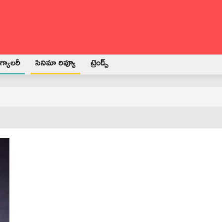
్యాలరీ
సినిమా రివ్యూ
ట్రెండ్స్