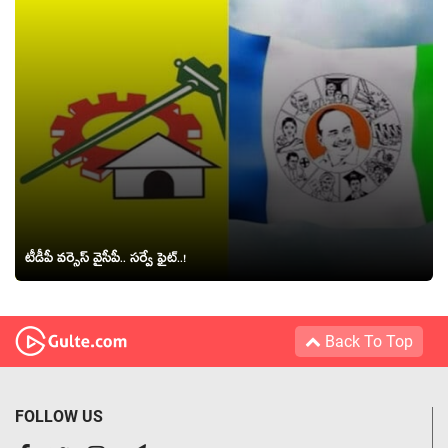
టీడీపీ వ‌ర్సెస్‌ వైసీపీ.. స‌ర్వే ఫైట్‌..!
Back To Top
FOLLOW US