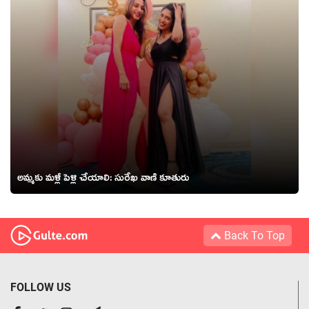
అమ్మ‌కు మ‌ళ్లీ పెళ్లి చేయాలి: సురేఖ వాణి కూతురు
Back To Top
FOLLOW US