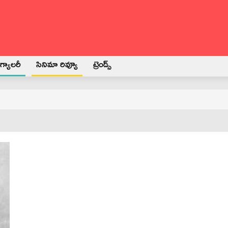
్యాలరీ
సినిమా రివ్యూ
ట్రెండ్స్