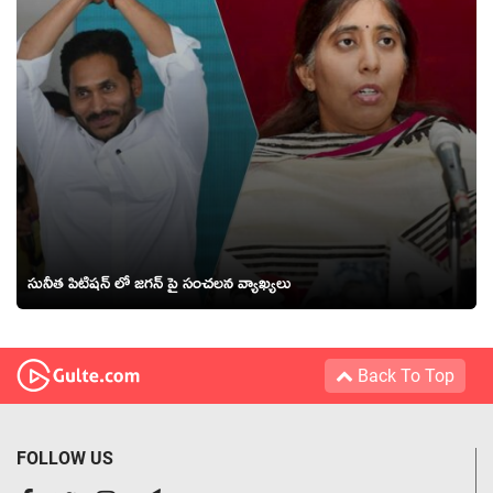
సునీత పిటిష‌న్‌ లో జ‌గ‌న్‌ పై సంచ‌ల‌న వ్యాఖ్య‌లు
Back To Top
FOLLOW US