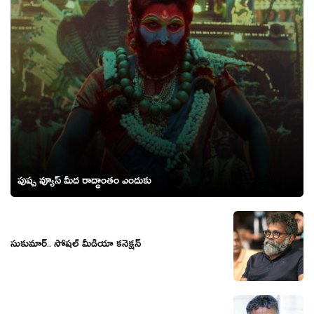
పుష్ప వ్యూస్ మీద రాద్ధాంతం ఎందుకు
సుకుమార్.. సోషల్ మీడియా కనెక్షన్