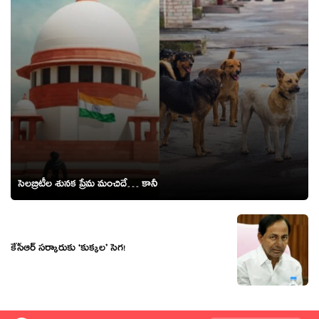
సెలబ్రిటీల శునక ప్రేమ మంచిదే… కానీ
కేసీఆర్ స‌ర్కారుకు ‘కుక్క‌ల’ సెగ‌!