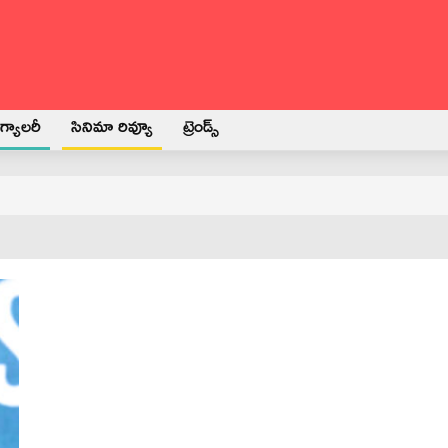
్యాలరీ
సినిమా రివ్యూ
ట్రెండ్స్