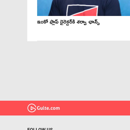
ఇంకో ఫ్లాప్ డైరెక్టర్‌కి శర్వా ఛాన్స్
FOLLOW US