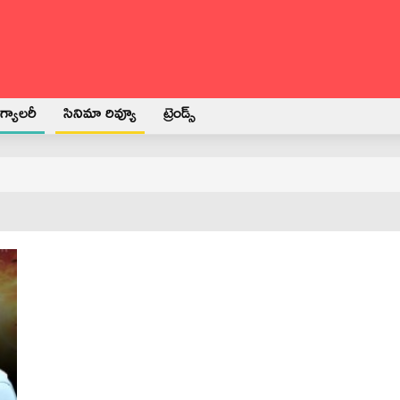
్యాలరీ
సినిమా రివ్యూ
ట్రెండ్స్