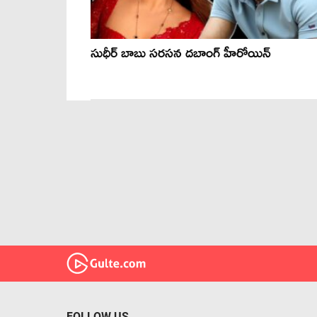
సుధీర్ బాబు సరసన దబాంగ్ హీరోయిన్
FOLLOW US