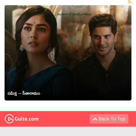
సమీక్ష – సీతారామం
Back To Top