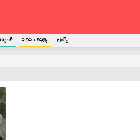
్యాలరీ
సినిమా రివ్యూ
ట్రెండ్స్