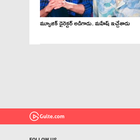
మ్యూజిక్ డైరెక్ట‌ర్ అడిగాడు.. మ‌హేష్ ఇచ్చేశాడు
FOLLOW US