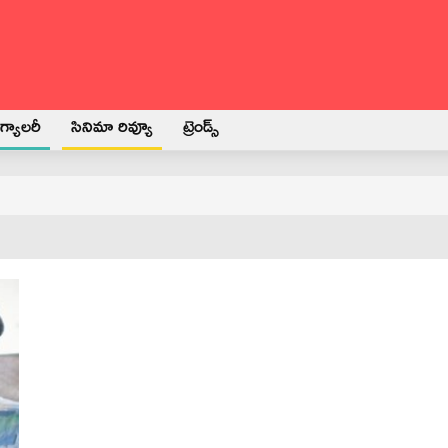
్యాలరీ
సినిమా రివ్యూ
ట్రెండ్స్