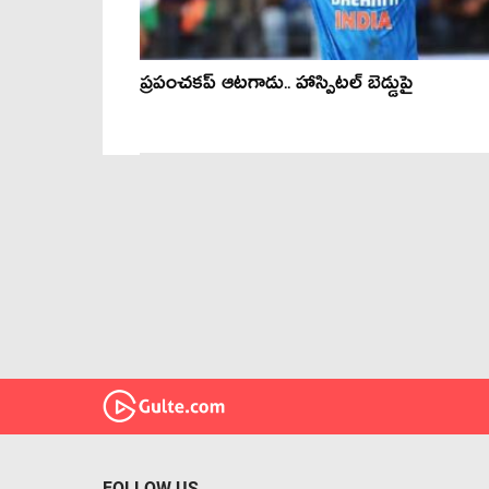
ప్రపంచకప్ ఆటగాడు.. హాస్పిటల్ బెడ్డుపై
FOLLOW US