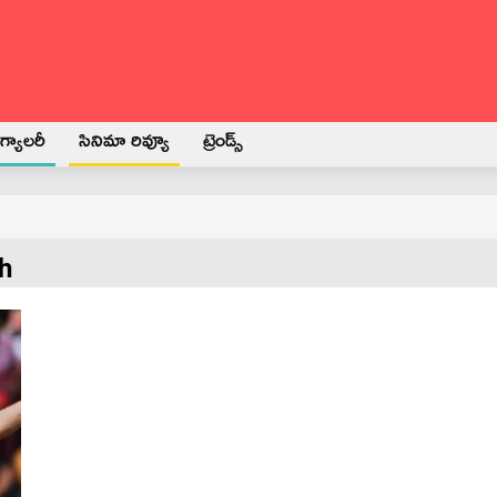
్యాలరీ
సినిమా రివ్యూ
ట్రెండ్స్
h