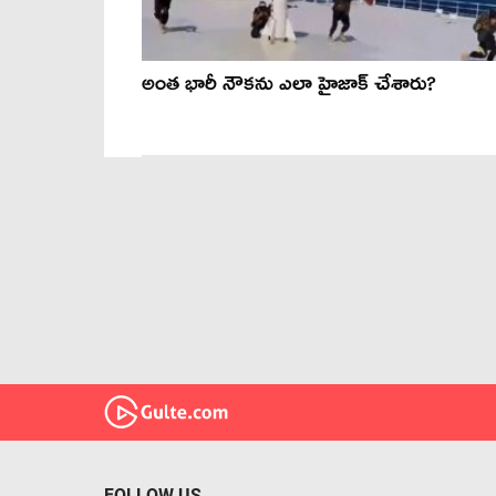
అంత భారీ నౌకను ఎలా హైజాక్ చేశారు?
FOLLOW US