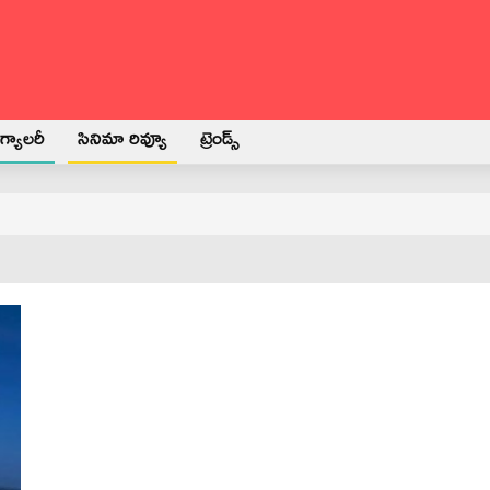
్యాలరీ
సినిమా రివ్యూ
ట్రెండ్స్