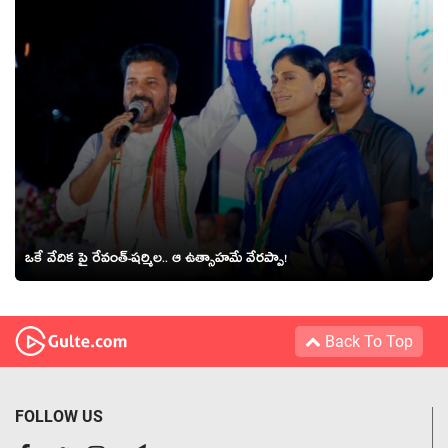
ఒకే వేదిక‌ పై రేవంత్‌-ష‌ర్మిల‌.. ఆ ఉత్సాహ‌మే వేర‌ప్పా!
Back To Top
FOLLOW US