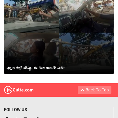
ష‌ర్మిల మ‌ళ్లీ అరెస్టు.. ఈ సారి కారుతో స‌హా!
Back To Top
FOLLOW US