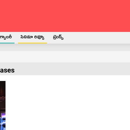
్యాలరీ
సినిమా రివ్యూ
ట్రెండ్స్
eases