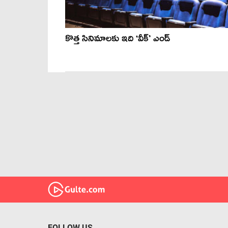
కొత్త సినిమాల‌కు ఇది ‘వీక్’ ఎండ్
FOLLOW US