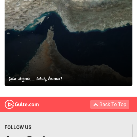
`సైమి` వ‌చ్చింది… స‌మ‌స్య తీరిందా?
Back To Top
FOLLOW US