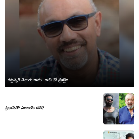
క‌ట్ట‌ప్పకి తెలుగు రాదు.. కానీ నో ప్రాబ్లెం
ప్రభాస్‌తో సంజయ్ దత్?