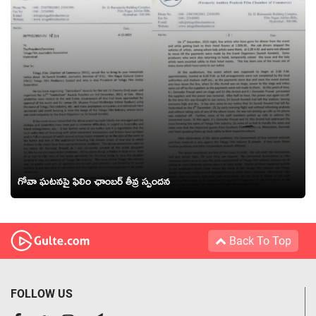
గోవా ఘటనపై ఫిలిం ఛాంబర్ తీవ్ర స్పందన
Back To Top
FOLLOW US