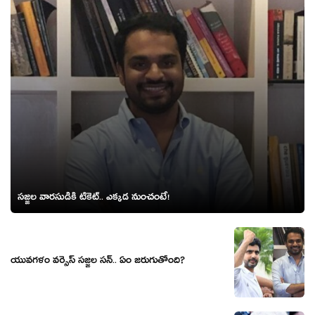
సజ్జ‌ల వార‌సుడికి టికెట్‌.. ఎక్క‌డ నుంచంటే!
యువ‌గ‌ళం వ‌ర్సెస్ స‌జ్జ‌ల స‌న్‌.. ఏం జ‌రుగుతోంది?