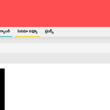
్యాలరీ
సినిమా రివ్యూ
ట్రెండ్స్