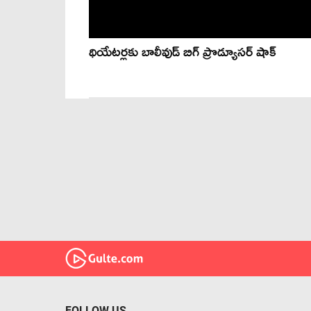
థియేటర్లకు బాలీవుడ్ బిగ్ ప్రొడ్యూసర్ షాక్
FOLLOW US