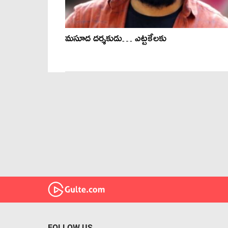
మసూద దర్శకుడు… ఎట్టకేలకు
FOLLOW US