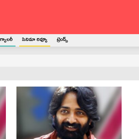
్యాలరీ
సినిమా రివ్యూ
ట్రెండ్స్