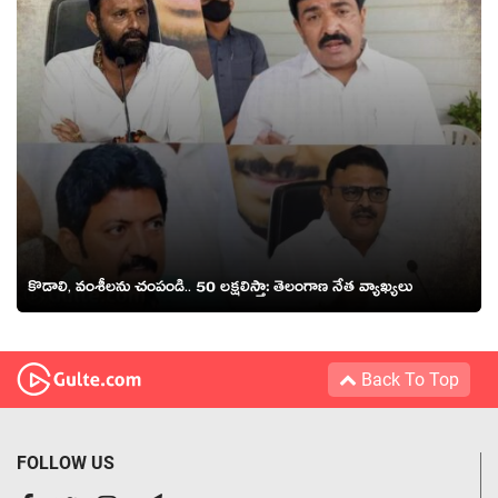
కొడాలి, వంశీలను చంపండి.. 50 ల‌క్ష‌లిస్తా: తెలంగాణ నేత వ్యాఖ్య‌లు
Back To Top
FOLLOW US