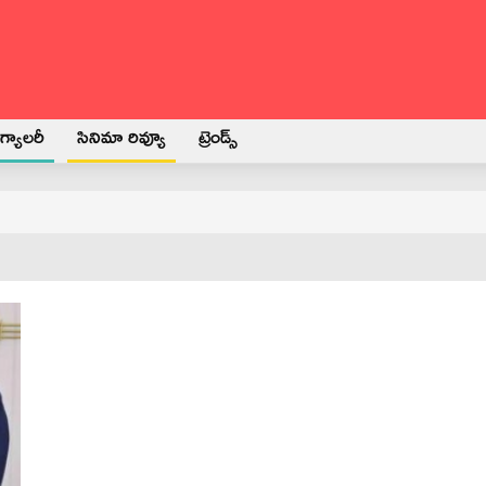
్యాలరీ
సినిమా రివ్యూ
ట్రెండ్స్