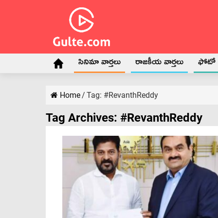
సినిమా వార్తలు
రాజకీయ వార్తలు
ఫోటో గ
Home
/
Tag:
#RevanthReddy
Tag Archives:
#RevanthReddy