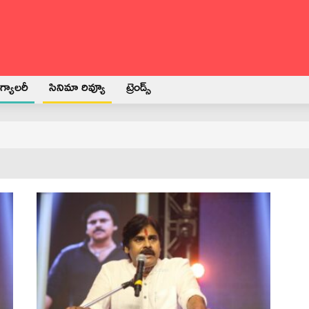
్యాలరీ
సినిమా రివ్యూ
ట్రెండ్స్