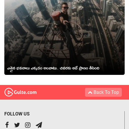
ఎత్తైన భ‌వ‌నాలు ఎక్క‌డం అలవాటు.. చివ‌ర‌కు అదే ప్రాణం తీసింది
Back To Top
FOLLOW US