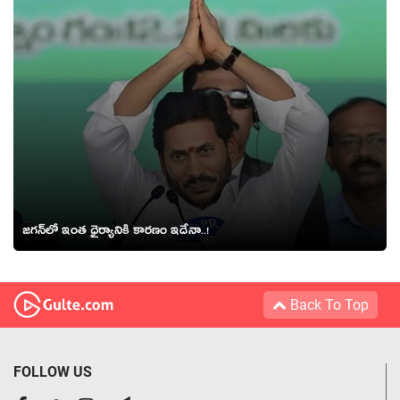
జ‌గ‌న్‌లో ఇంత ధైర్యానికి కార‌ణం ఇదేనా..!
Back To Top
FOLLOW US