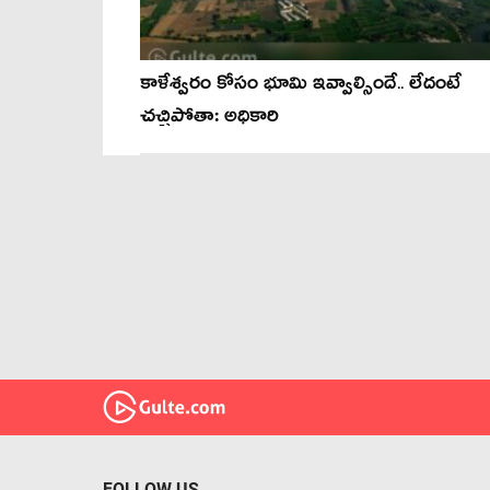
కాళేశ్వ‌రం కోసం భూమి ఇవ్వాల్సిందే.. లేదంటే
చచ్చిపోతా: అధికారి
FOLLOW US