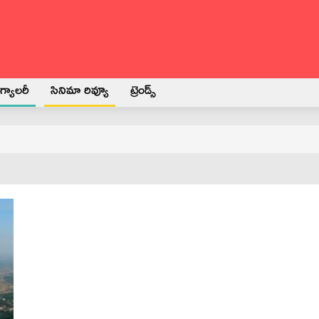
్యాలరీ
సినిమా రివ్యూ
ట్రెండ్స్