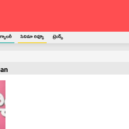
్యాలరీ
సినిమా రివ్యూ
ట్రెండ్స్
han